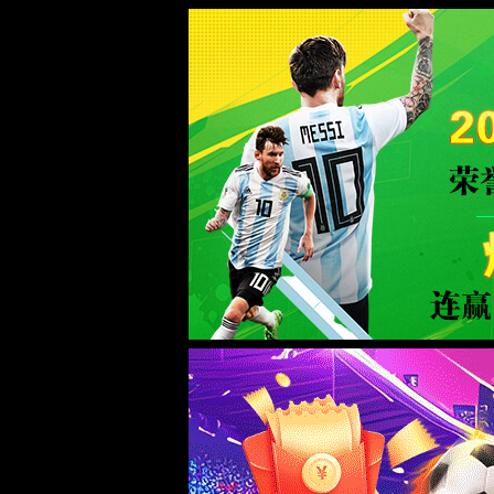
CHINA·永兴集团yx06|品牌官网
WTS-WAF拦截详情
出现该页面的原因:
1.你的请求是黑客攻击
2.你的请求合法但触发了安全规则,请提交问题反馈